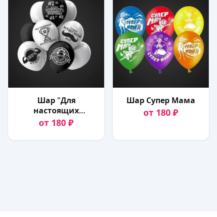
Шар "Для
Шар Супер Мама
настоящих
от 180 ₽
мужчин"
от 180 ₽