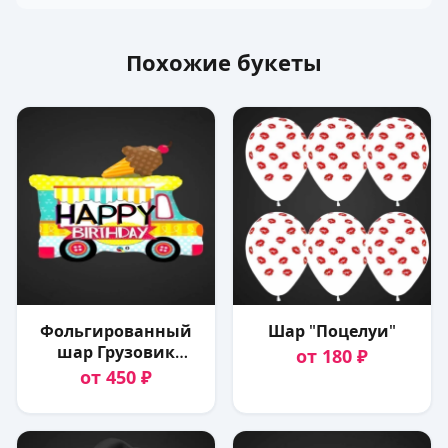
Похожие букеты
Фольгированный
Шар "Поцелуи"
шар Грузовик
от 180 ₽
Happy birthday 65
от 450 ₽
см