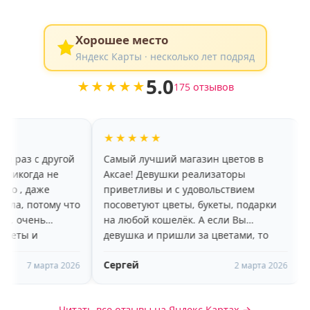
Хорошее место
Яндекс Карты · несколько лет подряд
5.0
★★★★★
175 отзывов
★★★★★
★★★★★
й
Самый лучший магазин цветов в
хороший ассор
Аксае! Девушки реализаторы
красивые цве
приветливы и с удовольствием
радует, что цв
то
посоветуют цветы, букеты, подарки
больше недели
на любой кошелёк. А если Вы
пару дней) Пр
девушка и пришли за цветами, то
доброжелател
вам очень понравится высокий,
рекомендую!
Сергей
Яна Назаркин
молодой, улыбчивый парень-
26
2 марта 2026
помощник)))
Читать все отзывы на Яндекс Картах →