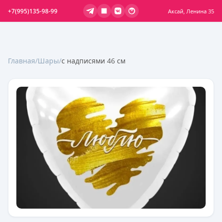
+7(995)135-98-99
Аксай, Ленина 35
Главная
/
Шары
/
с надписями 46 см