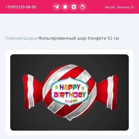
+7(995)135-98-99
Аксай, Ленина 35
Главная
/
Шары
/
Фольгированный шар Конфета 92 см