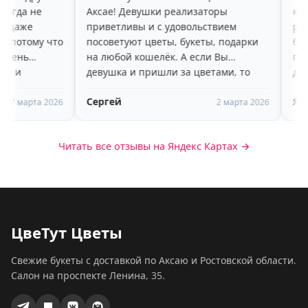
Аксае! Девушки реализаторы
красивые цвето
приветливы и с удовольствием
радует, что цвет
посоветуют цветы, букеты, подарки
больше недели, 
на любой кошелёк. А если Вы
пару дней) Прия
девушка и пришли за цветами, то
доброжелательн
вам очень понравится высокий,
рекомендую!
Сергей
Яна Назаркина
молодой, улыбчивый парень-
2 марта 2026
помощник)))
Читать все отзывы на Яндекс Картах →
ЦвеТут Цветы
Свежие букеты с доставкой по Аксаю и Ростовской области.
Салон на проспекте Ленина, 35.