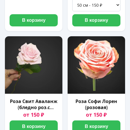
В корзину
В корзину
Роза Свит Аваланж
Роза Софи Лорен
(бледно роз.с
(розовая)
зеленцой)
от 150 ₽
от 150 ₽
В корзину
В корзину