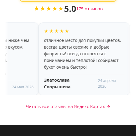
5.0
★★★★★
175 отзывов
★★★★★
★★★★★
отличное место для покупки цветов,
Заказываю не в первы
всегда цветы свежие и добрые
области для свекрови
флористы! всегда относятся с
подводили , все наде
пониманием и теплотой! собирают
оформление не выбир
букет очень быстро!
у флориста руки от бо
красиво составляют б
Златослава
оперативно доставля
24 апреля
Спорышева
2026
Nome Nome
назначенное время , 
Читать все отзывы на Яндекс Картах →