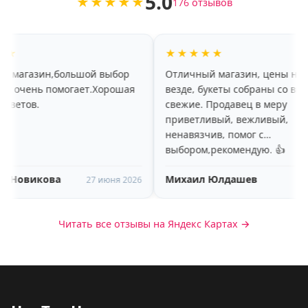
5.0
★★★★★
176 отзывов
★★★★★
★★★
выбор
Отличный магазин, цены ниже чем
отлично
Хорошая
везде, букеты собраны со вкусом,
всегда 
свежие. Продавец в меру
флорист
приветливый, вежливый,
пониман
ненавязчив, помог с
букет о
выбором,рекомендую. 👍
Златос
Михаил Юлдашев
Споры
июня 2026
24 мая 2026
Читать все отзывы на Яндекс Картах →