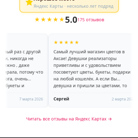
Яндекс Карты · несколько лет подряд
5.0
★★★★★
175 отзывов
★★★★★
★★★★
ругой
Самый лучший магазин цветов в
хороший а
не
Аксае! Девушки реализаторы
красивые
приветливы и с удовольствием
радует, ч
му что
посоветуют цветы, букеты, подарки
больше не
на любой кошелёк. А если Вы
пару дней
девушка и пришли за цветами, то
доброжел
вам очень понравится высокий,
рекоменд
Сергей
Яна Наза
🥰🥰
молодой, улыбчивый парень-
та 2026
2 марта 2026
помощник)))
Читать все отзывы на Яндекс Картах →