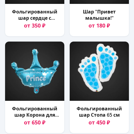
Фольгированный
Шар "Привет
шар сердце с
малышка!"
надписями/
от 350 ₽
от 180 ₽
фигурные
Фольгированный
Фольгированный
шар Корона для
шар Стопа 65 см
принца 86 см
от 650 ₽
от 450 ₽