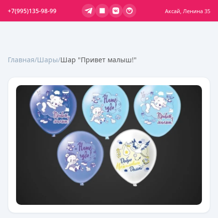
+7(995)135-98-99
Аксай, Ленина 35
Главная
/
Шары
/
Шар "Привет малыш!"