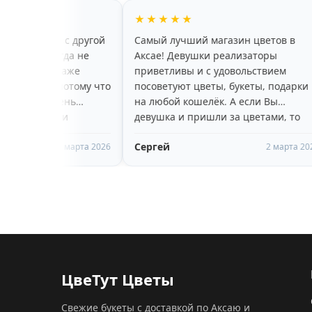
★★★★★
★★★★★
Самый лучший магазин цветов в
хороший ассор
Аксае! Девушки реализаторы
красивые цвет
приветливы и с удовольствием
радует, что цв
о
посоветуют цветы, букеты, подарки
больше недели,
на любой кошелёк. А если Вы
пару дней) При
девушка и пришли за цветами, то
доброжелатель
вам очень понравится высокий,
рекомендую!
Сергей
Яна Назаркин
молодой, улыбчивый парень-
6
2 марта 2026
помощник)))
ЦвеТут Цветы
Свежие букеты с доставкой по Аксаю и