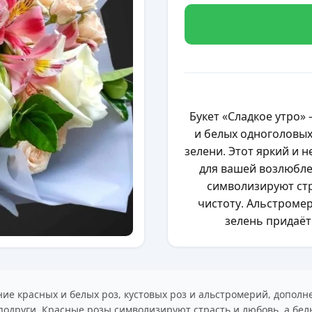
Букет «Сладкое утро»
и белых одноголовых 
зелени. Этот яркий и 
для вашей возлюбле
символизируют стр
чистоту. Альстроме
зелень придаёт
ание красных и белых роз, кустовых роз и альстромерий, допол
други. Красные розы символизируют страсть и любовь, а белые