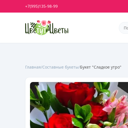
+7(995)135-98-99
Главная
/
Составные букеты
/
Букет "Сладкое утро"