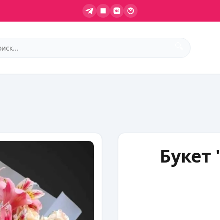
🔍
Букет 