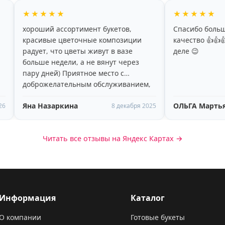
★★★★★
тимент букетов,
Спасибо большое за букет все быст
очные композиции
качество 👍👍👍процветания в ваше
еты живут в вазе
деле 😉
 а не вянут через
ятное место с
ным обслуживанием,
а
ОЛЬГА Мартьянова
8 декабря 2025
19 ноября 20
Читать все отзывы на Яндекс Картах →
Информация
Каталог
О компании
Готовые букеты