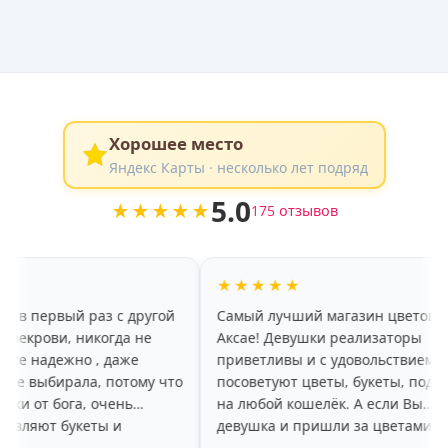
Хорошее место
Яндекс Карты · несколько лет подряд
5.0
★★★★★
175 отзывов
★★★★★
 раз с другой
Самый лучший магазин цветов в
х
никогда не
Аксае! Девушки реализаторы
к
о , даже
приветливы и с удовольствием
р
а, потому что
посоветуют цветы, букеты, подарки
б
а, очень
на любой кошелёк. А если Вы
п
кеты и
девушка и пришли за цветами, то
д
 в
вам очень понравится высокий,
р