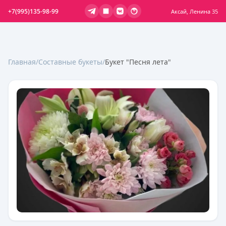
+7(995)135-98-99
Аксай, Ленина 35
Главная
/
Составные букеты
/
Букет "Песня лета"