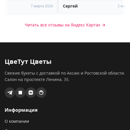
Сергей
Я
асибо 🥰🥰🥰
молодой, улыбчивый парень-
7 марта 2026
2 марта 2026
помощник)))
Читать все отзывы на Яндекс Картах →
ЦвеТут Цветы
Свежие букеты с доставкой по Аксаю и Ростовской области.
Салон на проспекте Ленина, 35.
Информация
О компании