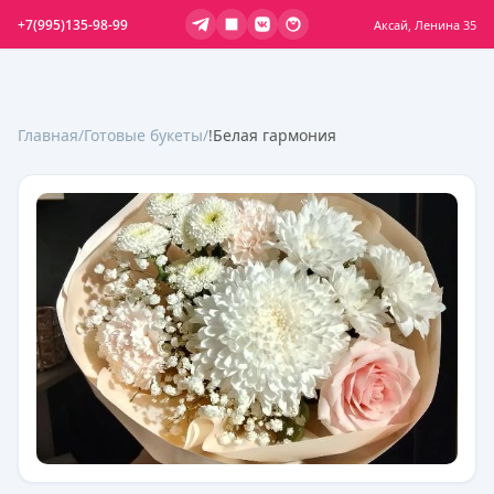
+7(995)135-98-99
Аксай, Ленина 35
Главная
/
Готовые букеты
/
!Белая гармония