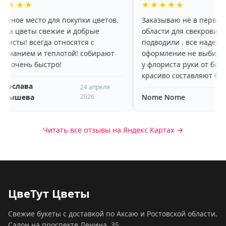
★★★★★
то для покупки цветов,
Заказываю не в первый раз с друг
 свежие и добрые
области для свекрови, никогда не
гда относятся с
подводили , все надежно , даже
 теплотой! собирают
оформление не выбирала, потому 
быстро!
у флориста руки от бога, очень
красиво составляют букеты и
оперативно доставляют в
24 апреля
2026
Nome Nome
назначенное время , спасибо 🥰🥰
7 марта 
Читать все отзывы на Яндекс Картах →
ЦвеТут Цветы
Свежие букеты с доставкой по Аксаю и Ростовской области.
Салон на проспекте Ленина, 35.