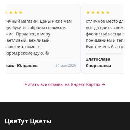
★
★★★★★
агазин, цены ниже чем
отличное место для покупки цвет
ты собраны со вкусом,
всегда цветы свежие и добрые
одавец в меру
флористы! всегда относятся с
й, вежливый,
пониманием и теплотой! собира
 помог с
букет очень быстро!
комендую. 👍
Златослава
24 апрел
лдашев
Спорышева
2026
24 мая 2026
Читать все отзывы на Яндекс Картах →
ЦвеТут Цветы