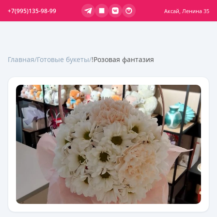
+7(995)135-98-99
Аксай, Ленина 35
Главная
/
Готовые букеты
/
!Розовая фантазия