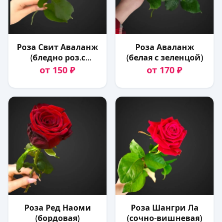
Роза Свит Аваланж
Роза Аваланж
(бледно роз.с
(белая с зеленцой)
зеленцой)
от 150 ₽
от 170 ₽
Роза Ред Наоми
Роза Шангри Ла
(бордовая)
(сочно-вишневая)