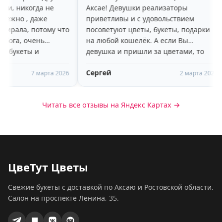
а не
Аксае! Девушки реализаторы
красивы
же
приветливы и с удовольствием
радует, 
ому что
посоветуют цветы, букеты, подарки
больше н
ь
на любой кошелёк. А если Вы
пару дне
девушка и пришли за цветами, то
доброже
вам очень понравится высокий,
рекомен
Сергей
Яна Наз
🥰🥰🥰
молодой, улыбчивый парень-
арта 2026
2 марта 2026
помощник)))
Читать все отзывы на Яндекс Картах →
ЦвеТут Цветы
Свежие букеты с доставкой по Аксаю и Ростовской области.
Салон на проспекте Ленина, 35.