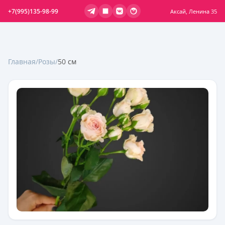
+7(995)135-98-99
Аксай, Ленина 35
Главная
/
Розы
/
50 см