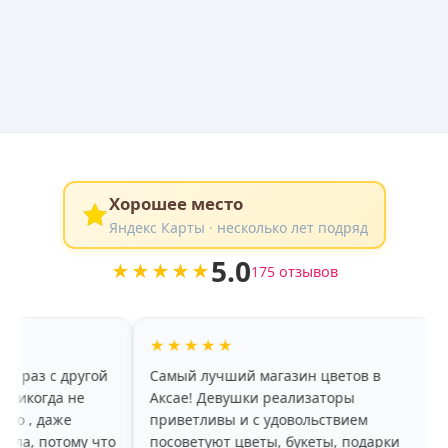
Хорошее место
Яндекс Карты · несколько лет подряд
5.0
★★★★★
175 отзывов
★★★★★
★★★★
гой
Самый лучший магазин цветов в
хороший ас
Аксае! Девушки реализаторы
красивые ц
приветливы и с удовольствием
радует, что
 что
посоветуют цветы, букеты, подарки
больше неде