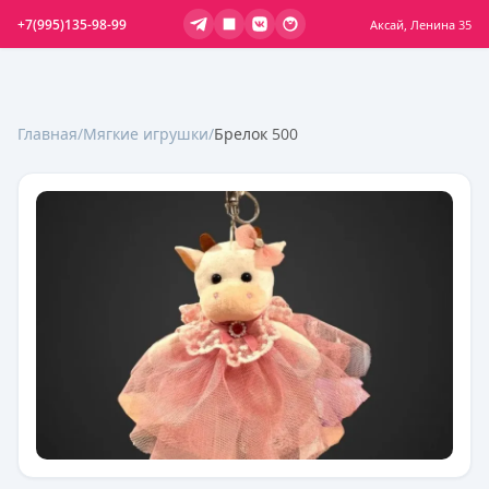
+7(995)135-98-99
Аксай, Ленина 35
Главная
/
Мягкие игрушки
/
Брелок 500