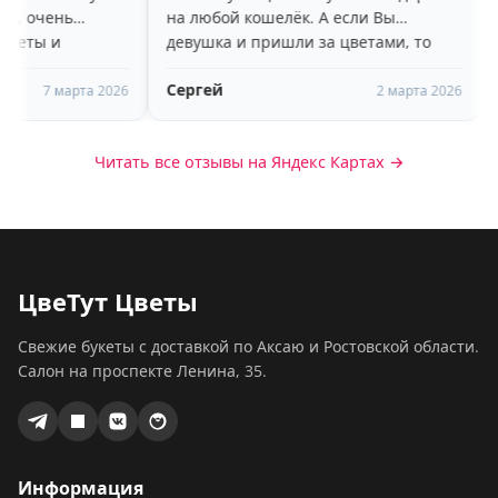
на любой кошелёк. А если Вы
пару дней) 
девушка и пришли за цветами, то
доброжелат
вам очень понравится высокий,
рекомендую
Сергей
Яна Назар
🥰
молодой, улыбчивый парень-
 2026
2 марта 2026
помощник)))
Читать все отзывы на Яндекс Картах →
ЦвеТут Цветы
Свежие букеты с доставкой по Аксаю и Ростовской области.
Салон на проспекте Ленина, 35.
Информация