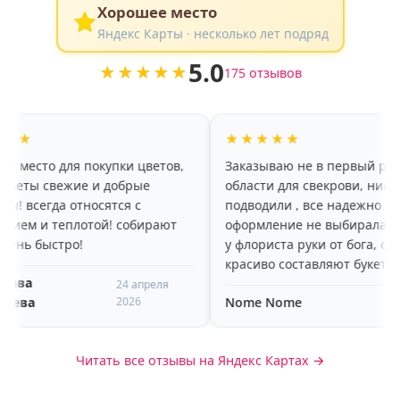
Хорошее место
Яндекс Карты · несколько лет подряд
5.0
★★★★★
175 отзывов
★★★★★
 покупки цветов,
Заказываю не в первый раз с другой
е и добрые
области для свекрови, никогда не
тносятся с
подводили , все надежно , даже
отой! собирают
оформление не выбирала, потому что
!
у флориста руки от бога, очень
красиво составляют букеты и
оперативно доставляют в
24 апреля
2026
Nome Nome
назначенное время , спасибо 🥰🥰🥰
7 марта 2026
Читать все отзывы на Яндекс Картах →