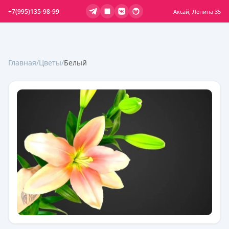
+7(995)135-98-99
Аксай, Ленина 35
Главная
/
Цветы
/
Белый