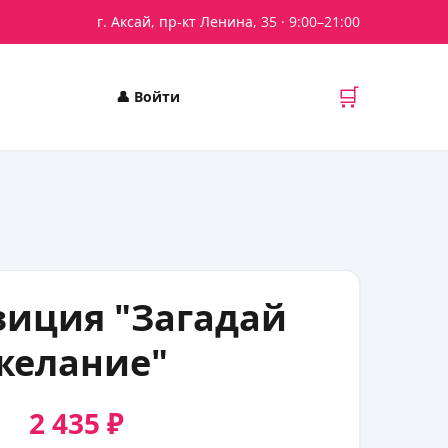
г. Аксай, пр-кт Ленина, 35
· 9:00–21:00
🛒
👤
Войти
иция "Загадай
желание"
2 435 ₽