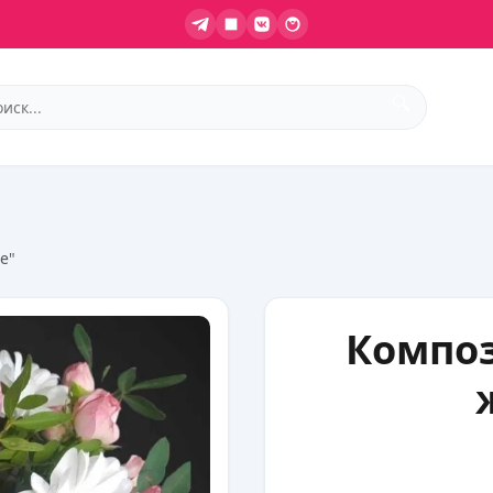
🔍
е"
Композ