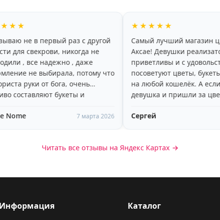
★★★★★
★★★
другой
Самый лучший магазин цветов в
хороший 
 не
Аксае! Девушки реализаторы
красивые
е
приветливы и с удовольствием
радует, ч
му что
посоветуют цветы, букеты, подарки
больше не
на любой кошелёк. А если Вы
пару дней
девушка и пришли за цветами, то
доброжел
вам очень понравится высокий,
рекоменд
Сергей
Яна Наза
🥰🥰
молодой, улыбчивый парень-
рта 2026
2 марта 2026
помощник)))
Читать все отзывы на Яндекс Картах →
Информация
Каталог