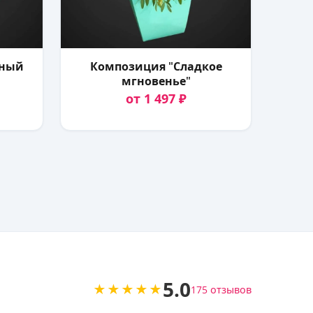
чный
Композиция "Сладкое
мгновенье"
от 1 497 ₽
5.0
★★★★★
175 отзывов