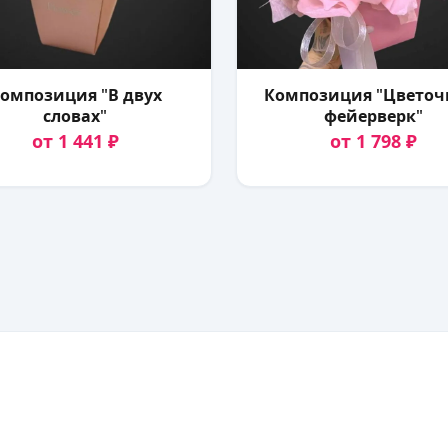
омпозиция "В двух
Композиция "Цвето
словах"
фейерверк"
от 1 441 ₽
от 1 798 ₽