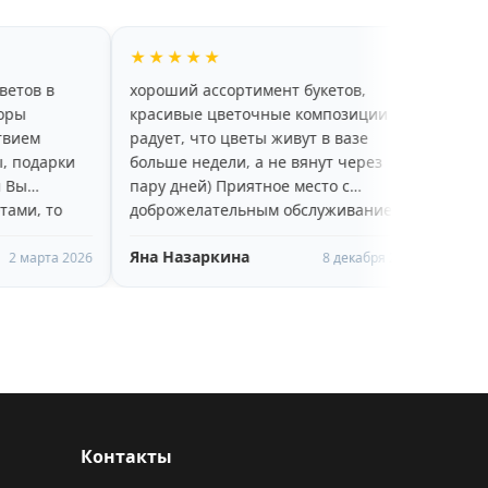
★★
★★★★★
ассортимент букетов,
Спасибо большое за букет все
 цветочные композиции
качество 👍👍👍процветания 
то цветы живут в вазе
деле 😉
дели, а не вянут через
) Приятное место с
ательным обслуживанием,
ую!
ркина
ОЛЬГА Мартьянова
8 декабря 2025
19 ноя
Контакты