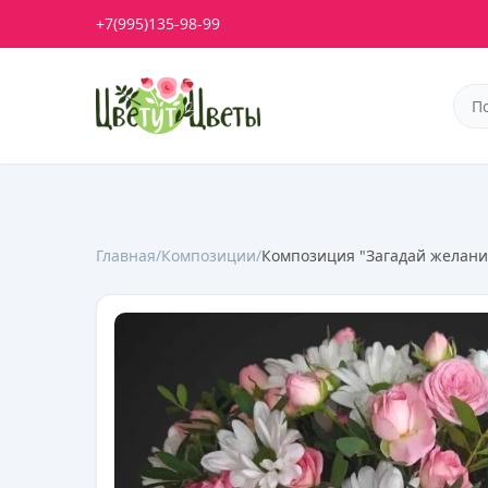
+7(995)135-98-99
Главная
/
Композиции
/
Композиция "Загадай желани