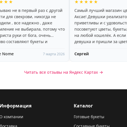
★★★★★
★★★
 другой
Самый лучший магазин цветов в
хороши
да не
Аксае! Девушки реализаторы
красив
аже
приветливы и с удовольствием
радует,
тому что
посоветуют цветы, букеты, подарки
больше 
нь
на любой кошелёк. А если Вы
пару дн
девушка и пришли за цветами, то
доброж
вам очень понравится высокий,
рекоме
Сергей
Яна На
 🥰🥰🥰
молодой, улыбчивый парень-
марта 2026
2 марта 2026
помощник)))
Читать все отзывы на Яндекс Картах →
Информация
Каталог
О компании
Готовые букеты
Доставка
Составные букеты