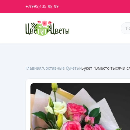
+7(995)135-98-99
Главная
/
Составные букеты
/
Букет "Вместо тысячи с