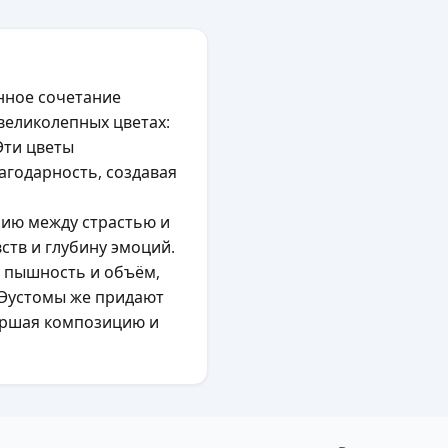
анное сочетание
великолепных цветах:
Эти цветы
агодарность, создавая
ию между страстью и
ств и глубину эмоций.
у пышность и объём,
 Эустомы же придают
вершая композицию и