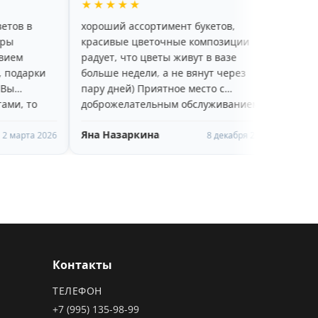
★★
★★★★★
й ассортимент букетов,
Спасибо большое за букет в
ые цветочные композиции
качество 👍👍👍процветания
 что цветы живут в вазе
деле 😉
недели, а не вянут через
ей) Приятное место с
елательным обслуживанием,
ндую!
заркина
ОЛЬГА Мартьянова
8 декабря 2025
19 н
Контакты
ТЕЛЕФОН
+7 (995) 135-98-99