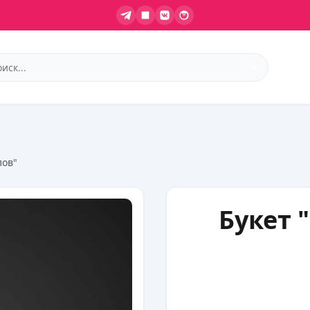
🔍
лов"
Букет 