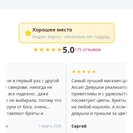
Хорошее место
Яндекс Карты · несколько лет подряд
5.0
★★★★★
175 отзывов
★★★★★
вый раз с другой
Самый лучший магазин цветов в
и, никогда не
Аксае! Девушки реализаторы
ежно , даже
приветливы и с удовольствием
ирала, потому что
посоветуют цветы, букеты, подарки
бога, очень
на любой кошелёк. А если Вы
 букеты и
девушка и пришли за цветами, то
ляют в
вам очень понравится высокий,
Сергей
, спасибо 🥰🥰🥰
молодой, улыбчивый парень-
7 марта 2026
2 марта 2026
помощник)))