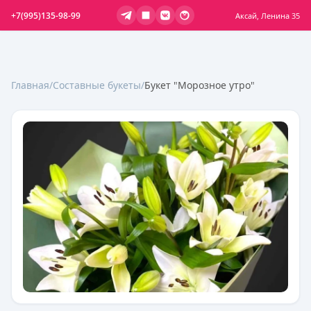
+7(995)135-98-99
Аксай, Ленина 35
Главная
/
Составные букеты
/
Букет "Морозное утро"