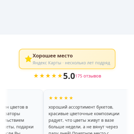
Хорошее место
Яндекс Карты · несколько лет подряд
5.0
★★★★★
175 отзывов
★★★★★
★★
ов в
хороший ассортимент букетов,
Спасиб
ы
красивые цветочные композиции
качест
ием
радует, что цветы живут в вазе
деле 
подарки
больше недели, а не вянут через
ы
пару дней) Приятное место с