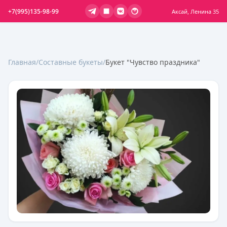
+7(995)135-98-99
Аксай, Ленина 35
Главная
/
Составные букеты
/
Букет "Чувство праздника"