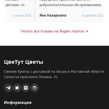
и, то
доброжелательным обслуживанием,
кий,
рекомендую!
Яна Назаркина
ОЛЬГА
-
 марта 2026
8 декабря 2025
Читать все отзывы на Яндекс Картах →
ЦвеТут Цветы
Свежие букеты с доставкой по Аксаю и Ростовской области.
Салон на проспекте Ленина, 35.
Информация