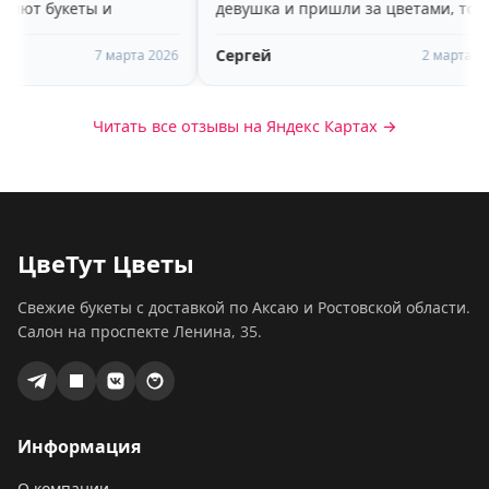
ы и
девушка и пришли за цветами, то
доб
вам очень понравится высокий,
рек
Сергей
Яна
ибо 🥰🥰🥰
молодой, улыбчивый парень-
7 марта 2026
2 марта 2026
помощник)))
Читать все отзывы на Яндекс Картах →
ЦвеТут Цветы
Свежие букеты с доставкой по Аксаю и Ростовской области.
Салон на проспекте Ленина, 35.
Информация
О компании