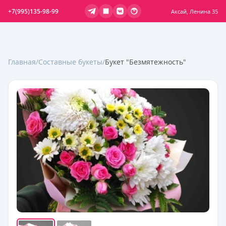
+7(995)135-98-99
Аксай, Ленина 35
Главная
/
Составные букеты
/
Букет "Безмятежность"