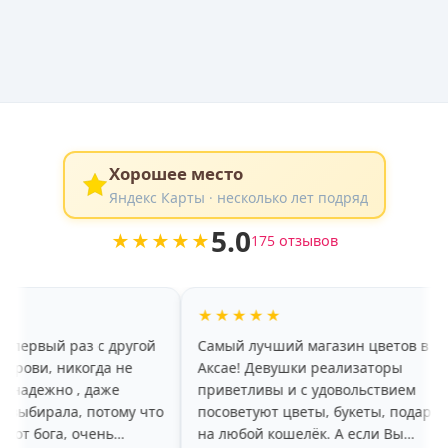
Хорошее место
Яндекс Карты · несколько лет подряд
5.0
★★★★★
175 отзывов
★★★★★
★
з с другой
Самый лучший магазин цветов в
хоро
огда не
Аксае! Девушки реализаторы
кра
, даже
приветливы и с удовольствием
раду
 потому что
посоветуют цветы, букеты, подарки
боль
очень
на любой кошелёк. А если Вы
пару