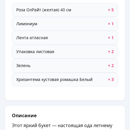
Роза ОлРайт (желтая) 40 см
× 5
Лимониум
× 1
Лента атласная
× 1
Упаковка листовая
× 2
Зелень
× 2
Хризантема кустовая ромашка Белый
× 3
Описание
Этот яркий букет — настоящая ода летнему