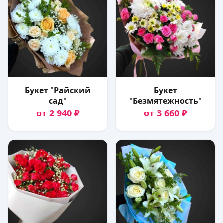
Букет "Райский
Букет
сад"
"Безмятежность"
от 2 940 ₽
от 3 660 ₽