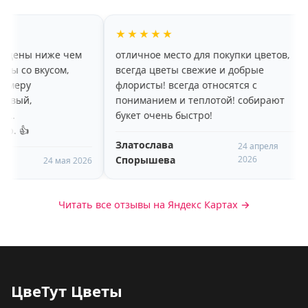
★★★★★
★★★★★
отличное место для покупки цветов,
Заказываю не в
всегда цветы свежие и добрые
области для све
флористы! всегда относятся с
подводили , вс
пониманием и теплотой! собирают
оформление не 
букет очень быстро!
у флориста руки
красиво состав
Златослава
оперативно дос
24 апреля
Спорышева
2026
Nome Nome
назначенное вр
6
Читать все отзывы на Яндекс Картах →
ЦвеТут Цветы