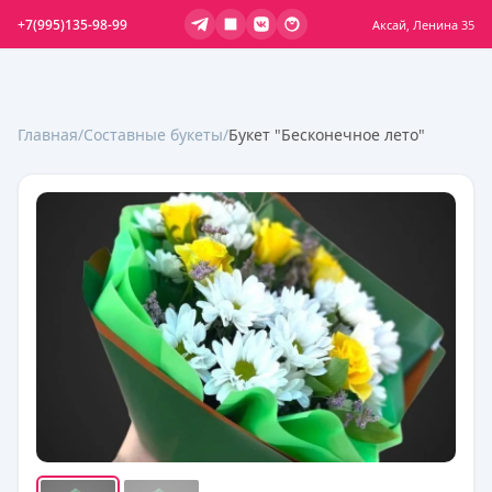
+7(995)135-98-99
Аксай, Ленина 35
Главная
/
Составные букеты
/
Букет "Бесконечное лето"